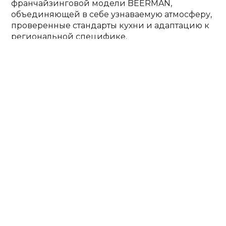
франчайзинговой модели BEERMAN,
объединяющей в себе узнаваемую атмосферу,
проверенные стандарты кухни и адаптацию к
региональной специфике.
BEERMAN ГРИЛЬ — ресторан для настоящих
ценителей мяса и пива. Его ключевая
особенность — разнообразие блюд,
приготовленных на угольном гриле и в
собственной коптильне. Меню сочетает
фирменные мясные хиты и современные
гастрономические акценты. Пивная карта
насчитывает более 30 сортов со всего мира,
включая фирменное пиво BEERMAN,
сваренное по собственному рецепту. В его
основе — высококачественный солод,
ароматный хмель и родниковая вода Алтая,
что придаёт напитку уникальный вкус и
характер.
«Алтай — одно из самых красивых и